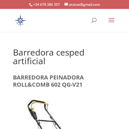
+34 678 386 357
atatoe@gmail.com
Barredora cesped
artificial
BARREDORA PEINADORA
ROLL&COMB 602 QG-V21