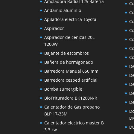
Amoladora Radial 125 Bateria
Co
Andamio aluminio
Co
Apiladora eléctrica Toyota
Co
Aspirador
Co
Aspirador de cenizas 20L
Co
1200W
Co
Bajante de escombros
Co
Bañera de hormigonado
De
Barredora Manual 650 mm
De
Barredora cesped artificial
De
Bomba sumergible
De
BioTrituradora BK1200N-R
De
Calentador de Gas propano
Do
BLP 17-33M
D
Calentador electrico master B
Du
3,3 kw