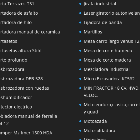
rta Terrazos T51
Jirafa industrial
rtadora de asfalto
Laser giratorio autonivelan
rtadora de hilo
Lijadora de banda
rtadora manual de ceramica
Martillos
rtasetos
Mesa carro largo Venus 12
rtasetos altura Stihl
Mesa de corte humeda
rte profundo
Mesa de corte madera
sbrozadora
Mezcladora industrial
sbrozadora DEB 528
Micro Excavadora KT562
sbrozadora con ruedas
MINITRACTOR 18 CV, 4WD,
VELOC.
shumidificador
Moto enduro,clasica,carre
tector electrico
y quad
bladora manual de ferralla
Motoazada
M-12
Motosoldadora
mper Mz Imer 1500 HDA
Motosierra