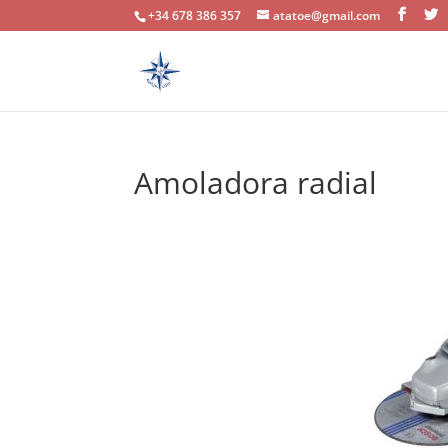
+34 678 386 357
atatoe@gmail.com
Amoladora radial